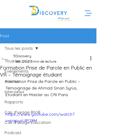
Post
Tous les posts
5Discovery
Tous les posts
1 déc. 2021
1 min de lecture
Formation Prise de Parole en Public en
Evénements
VR – Témoignage étudiant
Articles
Formation Prise de Parole en Public – 
Témoignage de Ahmad Sinan Syrus, 
Interviews
Étudiant en Master au CRI Paris
Rapports
Cas d'usage BtoB
https://www.youtube.com/watch?
v=papysUlP29M
Cas d'usage Éducation
Podcast