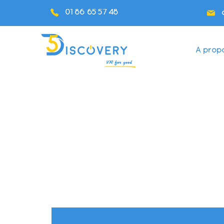
01 86 65 57 48
A prop