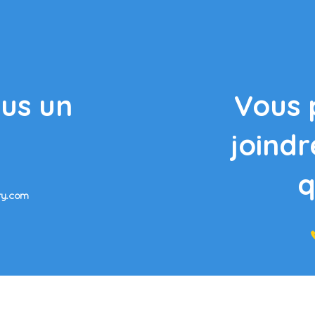
us un
Vous 
l
joindr
q
ry.com