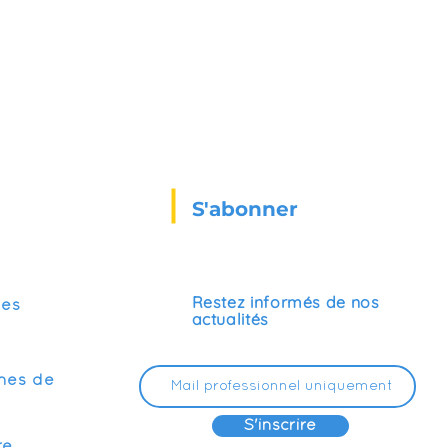
S'abonner
Restez informés de nos
ses
actualités
mes de
S'inscrire
re