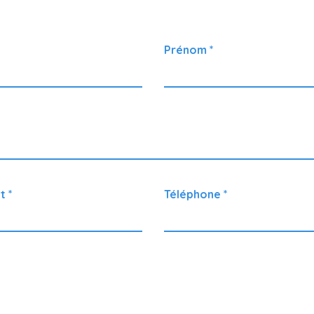
uter d'un projet ou en savoir plus sur nos for
s à nous contacter, nous vous rappellerons i
Prénom
t
Téléphone