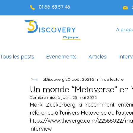
01 86 65 57 48
A prop
Tous les posts
Evénements
Articles
Inter
5Discovery
20 août 2021
2 min de lecture
Cas d'usage Éducation
Podcast
Un monde “Metaverse” en 
Dernière mise à jour :
25 mai 2023
Mark Zuckerberg a récemment entérin
référence à l’univers Metaverse de l’auteu
https://www.theverge.com/22588022/ma
interview