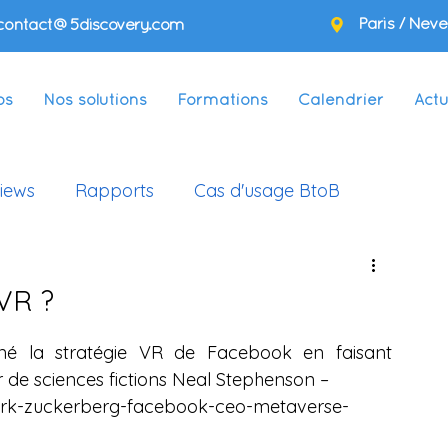
Paris / Neve
contact@5discovery.com
os
Nos solutions
Formations
Calendrier
Actu
views
Rapports
Cas d'usage BtoB
VR ?
é la stratégie VR de Facebook en faisant 
r de sciences fictions Neal Stephenson –
rk-zuckerberg-facebook-ceo-metaverse-