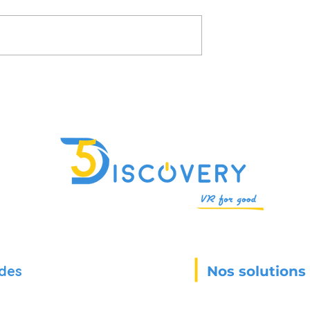
es pratiques
"L’IA va révolutionner
s étaient le
l’éducation.” Très bien. Mai
oyen d'apprendre
aujourd’hui, elle aide
vraiment qui ?
des
Nos solutions