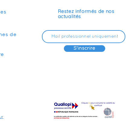
Restez informés de nos
ses
actualités
mes de
S'inscrire
re
ur