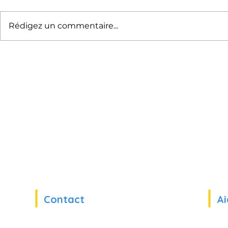
Rédigez un commentaire...
Sofia Rufin, CEO de
Et si les pir
5Discovery, interviewée sur
managériale
l’inclusion des profils
meilleur m
neuroatypiques en
?
entreprise
Contact
Ai