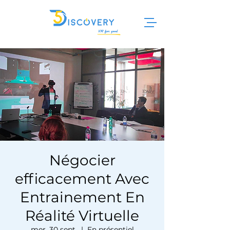
Négocier
efficacement Avec
Entrainement En
Réalité Virtuelle
mer. 30 sept.
  |  
En présentiel