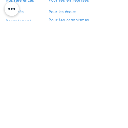
Nos références
Pour les entreprises
Actualités
Pour les écoles
Pour les organismes
Recrutement
de formation
FAQ
Devenir partenaire
S'abonner
Restez informés de nos actualités
S'inscrire