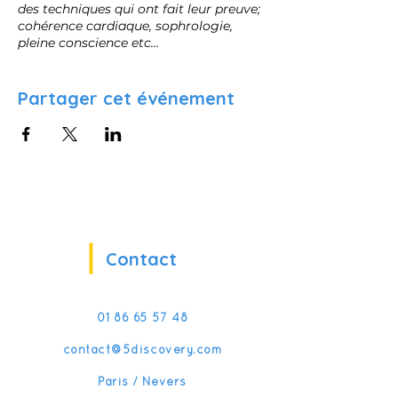
des techniques qui ont fait leur preuve;
cohérence cardiaque, sophrologie,
pleine conscience etc…
Vous êtes formés à des outils de
coaching personnels pour renforcer vos
Partager cet événement
ressources.
Vous apprenez des méthodes efficaces
pour gagner en self control, en
résilience sur le long terme à base de
psychologie positive.
Plongé dans des environnements en
réalité virtuelle, vous pratiquez les
Contact
techniques proposées dans votre bulle
personnelle.
Voir la description complète
01 86 65 57 48
contact@5discovery.com
Paris / Nevers