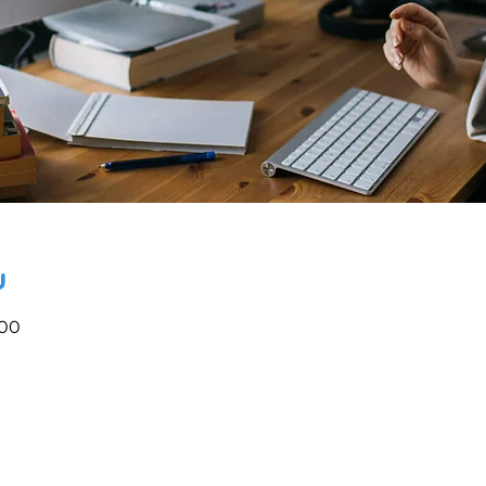
u
:00