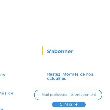
S'abonner
Restez informés de nos
ses
actualités
mes de
S'inscrire
re