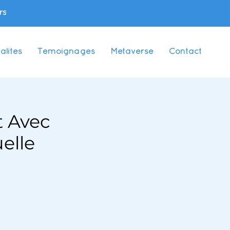
rs
alités
Témoignages
Metaverse
Contact
t Avec
elle