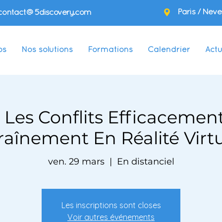
Paris / Neve
contact@5discovery.com
os
Nos solutions
Formations
Calendrier
Actu
 Les Conflits Efficacemen
raînement En Réalité Virtu
ven. 29 mars
  |  
En distanciel
Les inscriptions sont closes
Voir autres événements