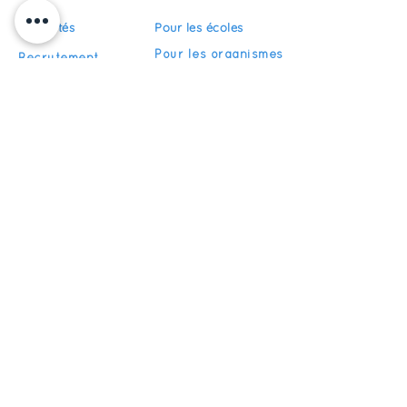
Actualités
Pour les écoles
Pour les organismes
Recrutement
de formation
FAQ
Devenir partenaire
S'abonner
Restez informés de nos actualités
S'inscrire