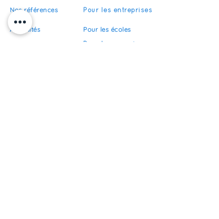
Nos références
Pour les entreprises
Actualités
Pour les écoles
Pour les organismes
Recrutement
de formation
FAQ
Devenir partenaire
S'abonner
Restez informés de nos actualités
S'inscrire