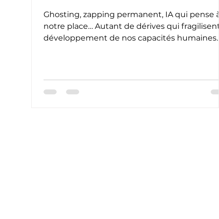
Ghosting, zapping permanent, IA qui pense 
notre place… Autant de dérives qui fragilisent
développement de nos capacités humaines.
Selon les études récentes de John Burn-
Murdoch, notre appétit pour la persévérance
est en nette diminution, surtout chez les
jeunes générations. En clair : on abandonne
plus facilement, et la conscience que l’on me
dans ce que l’on fait régresse visiblement.
Aujourd’hui, voici deux attitudes face à l’IA :
L’étudiant consciencieux s’en sert po