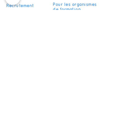
Pour les organismes
Recrutement
de formation
FAQ
Devenir partenaire
S'abonner
Restez informés de nos actualités
S'inscrire