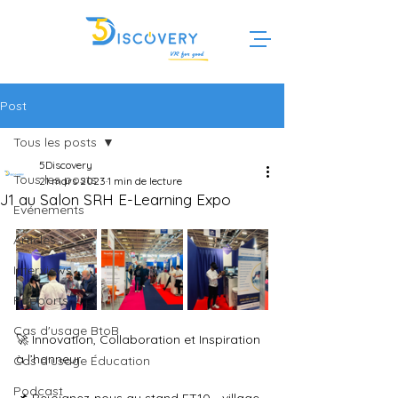
Post
Tous les posts
5Discovery
Tous les posts
21 mars 2023
1 min de lecture
J1 au Salon SRH E-Learning Expo
Evénements
Articles
Interviews
Rapports
Cas d'usage BtoB
🚀 Innovation, Collaboration et Inspiration 
à l’honneur
Cas d'usage Éducation
Podcast