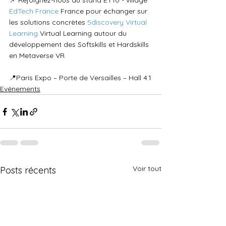
📌 Rejoignez-nous au stand ET10 - village 
EdTech France
 France pour échanger sur 
les solutions concrètes 
5discovery Virtual 
Learning
 Virtual Learning autour du 
développement des Softskills et Hardskills 
en Metaverse VR
📍Paris Expo – Porte de Versailles – Hall 4.1
Evénements
Voir tout
Posts récents