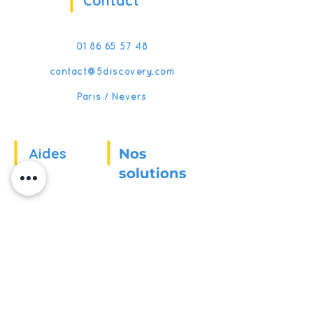
Contact
01 86 65 57 48
contact@5discovery.com
Paris / Nevers
Aides
Nos
solutions
Nos références
Pour les entreprises
Actualités
Pour les écoles
Pour les organismes
Recrutement
de formation
FAQ