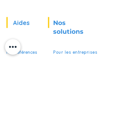
Aides
Nos
solutions
Nos références
Pour les entreprises
Actualités
Pour les écoles
Pour les organismes
Recrutement
de formation
FAQ
Devenir partenaire
S'abonner