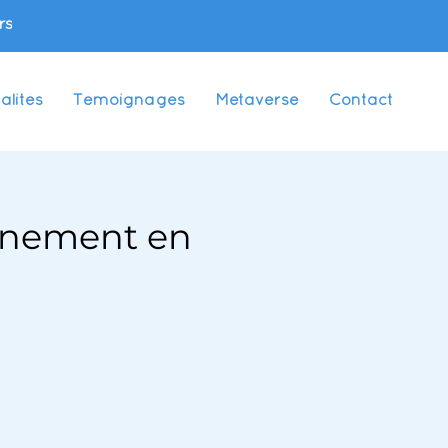
rs
alités
Témoignages
Metaverse
Contact
aînement en