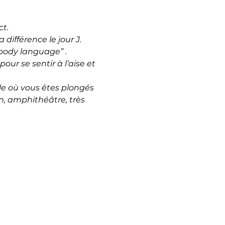
t.
 différence le jour J.
 “body language” .
ur se sentir à l’aise et 
le où vous êtes plongés 
on, amphithéâtre, très 