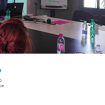
u
0
nce