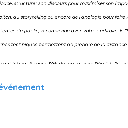
icace, structurer son discours pour maximiser son impac
itch, du storytelling ou encore de l’analogie pour faire la
attentes du public, la connexion avec votre auditoire, le
aines techniques permettent de prendre de la distance po
ont introduits avec 30% de pratique en Réalité Virtuel
 réels pour vous entrainer sur le terrain (salle de réuni
 événement
te