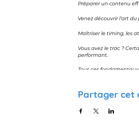
Préparer un contenu eff
Venez découvrir l’art du p
Maîtriser le timing, les 
Vous avez le trac ? Cert
performant.
Tous ces fondamentaux s
dans différents scénarios
grande salle…).
Partager cet
Voir la descrition complè