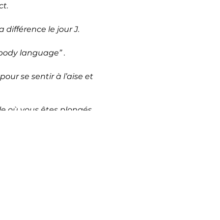
t.
 différence le jour J.
 “body language” .
ur se sentir à l’aise et
le où vous êtes plongés
on, amphithéâtre, très