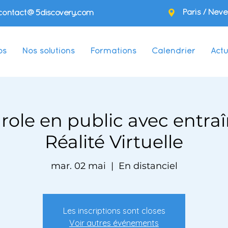
Paris / Neve
contact@5discovery.com
os
Nos solutions
Formations
Calendrier
Actu
arole en public avec entr
Réalité Virtuelle
mar. 02 mai
  |  
En distanciel
Les inscriptions sont closes
Voir autres événements