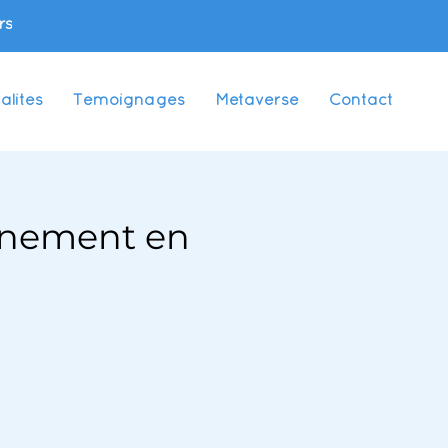
rs
alités
Témoignages
Metaverse
Contact
aînement en