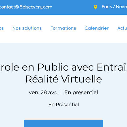
Paris / Neve
contact@5discovery.com
os
Nos solutions
Formations
Calendrier
Actu
arole en Public avec Entr
Réalité Virtuelle
ven. 28 avr.
  |  
En présentiel
En Présentiel