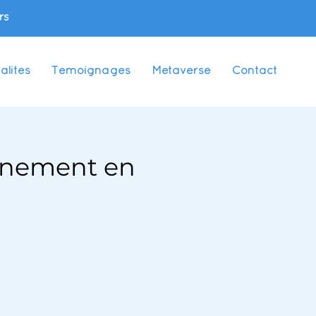
rs
alités
Témoignages
Metaverse
Contact
aînement en