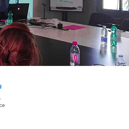
u
0
nce