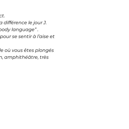
t.
 différence le jour J.
 “body language” .
ur se sentir à l’aise et 
le où vous êtes plongés 
on, amphithéâtre, très 