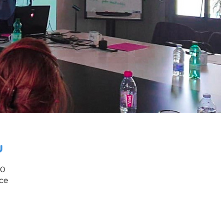
u
00
nce