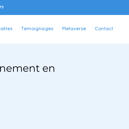
rs
alités
Témoignages
Metaverse
Contact
aînement en