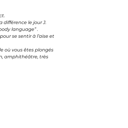
t.
 différence le jour J.
 “body language” .
ur se sentir à l’aise et 
le où vous êtes plongés 
on, amphithéâtre, très 