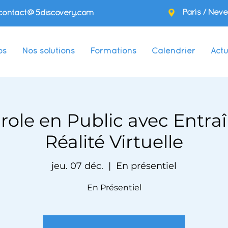
Paris / Neve
contact@5discovery.com
os
Nos solutions
Formations
Calendrier
Actu
arole en Public avec Entr
Réalité Virtuelle
jeu. 07 déc.
  |  
En présentiel
En Présentiel