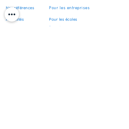
Nos références
Pour les entreprises
Actualités
Pour les écoles
Pour les organismes
Recrutement
de formation
FAQ
Devenir partenaire
S'abonner
Restez informés de nos actualités
S'inscrire