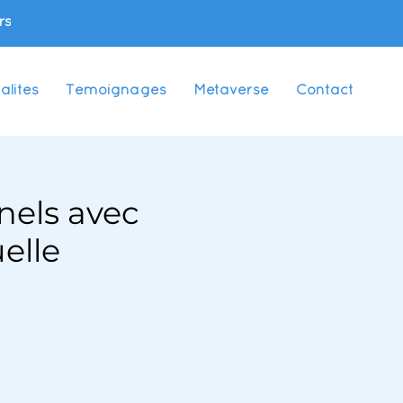
rs
alités
Témoignages
Metaverse
Contact
nels avec
elle