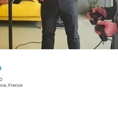
u
00
nce, France