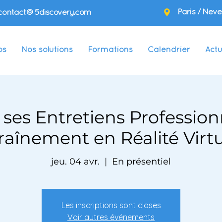
Paris / Neve
contact@5discovery.com
os
Nos solutions
Formations
Calendrier
Actu
 ses Entretiens Profession
raînement en Réalité Virtu
jeu. 04 avr.
  |  
En présentiel
Les inscriptions sont closes
Voir autres événements