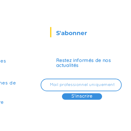
S'abonner
Restez informés de nos
ses
actualités
mes de
S'inscrire
re