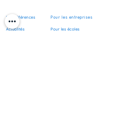
Nos références
Pour les entreprises
Actualités
Pour les écoles
Pour les organismes
Recrutement
de formation
FAQ
Devenir partenaire
S'abonner
Restez informés de nos actualités
S'inscrire