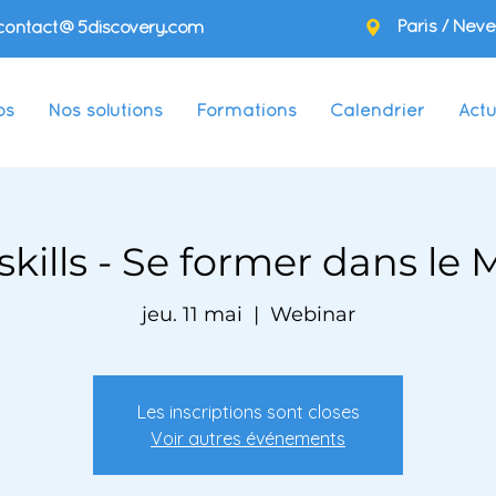
Paris / Neve
contact@5discovery.com
os
Nos solutions
Formations
Calendrier
Actu
kills - Se former dans le
jeu. 11 mai
  |  
Webinar
Les inscriptions sont closes
Voir autres événements