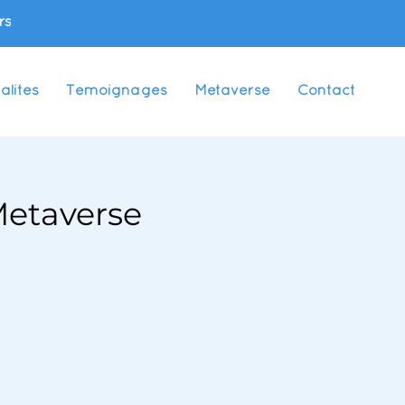
rs
alités
Témoignages
Metaverse
Contact
 Metaverse