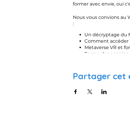
former avec envie, oui c'
Nous vous convions au We
:
Un décryptage du M
Comment accéder au
Metaverse VR et form
Former les enseign
Démo de la platefor
Partager cet