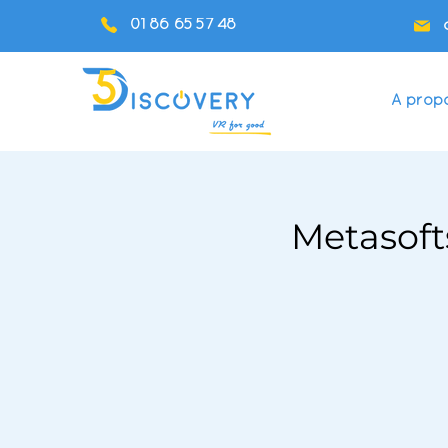
01 86 65 57 48
A prop
Metasofts