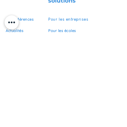
solutions
Nos références
Pour les entreprises
Actualités
Pour les écoles
Pour les organismes
Recrutement
de formation
FAQ
Devenir partenaire
S'abonner
Restez informés de nos actualités