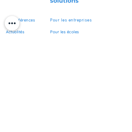
solutions
Nos références
Pour les entreprises
Actualités
Pour les écoles
Pour les organismes
Recrutement
de formation
FAQ
Devenir partenaire
S'abonner
Restez informés de nos actualités