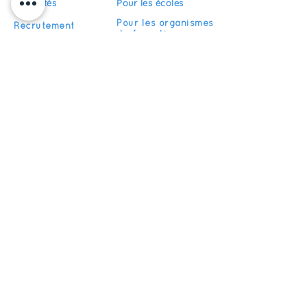
Actualités
Pour les écoles
Pour les organismes
Recrutement
de formation
FAQ
Devenir partenaire
S'abonner
Restez informés de nos actualités
S'inscrire