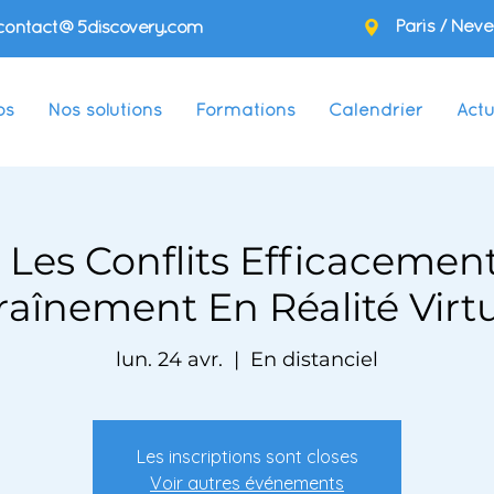
Paris / Neve
contact@5discovery.com
os
Nos solutions
Formations
Calendrier
Actu
 Les Conflits Efficacemen
raînement En Réalité Virtu
lun. 24 avr.
  |  
En distanciel
Les inscriptions sont closes
Voir autres événements