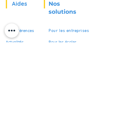
Aides
Nos
solutions
Nos références
Pour les entreprises
Actualités
Pour les écoles
Pour les organismes
Recrutement
de formation
FAQ
Devenir partenaire
S'abonner
Restez informés de nos actualités