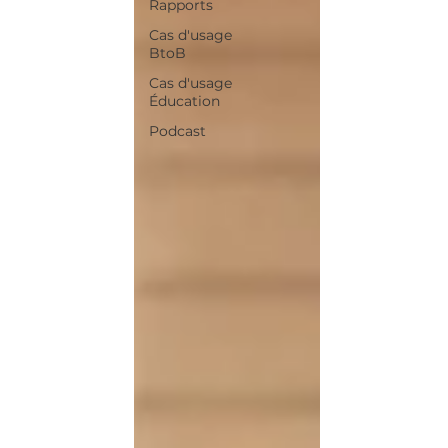
Rapports
Cas d'usage
BtoB
Cas d'usage
Éducation
Podcast