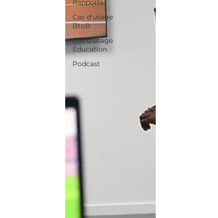
Rapports
Cas d'usage
BtoB
Cas d'usage
Éducation
Podcast