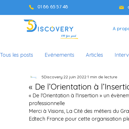
01 86 65 57 48
A prop
Tous les posts
Evénements
Articles
Inter
5Discovery
22 juin 2022
1 min de lecture
Cas d'usage Éducation
Podcast
« De l’Orientation à l’Inserti
« De l’Orientation à l’Insertion » un évènem
professionnelle
Merci à Visions, La Cité des métiers du Gr
Edtech France pour cette organisation pl