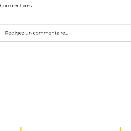
Commentaires
Rédigez un commentaire...
Véhicules autonomes, verts
Oser, Y alle
et collectifs : c’est
risques!
maintenant !