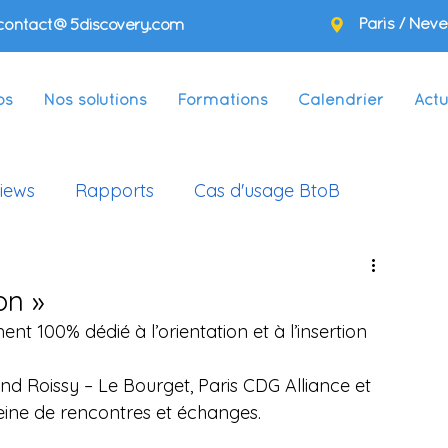
Paris / Neve
contact@5discovery.com
os
Nos solutions
Formations
Calendrier
Actu
views
Rapports
Cas d'usage BtoB
on »
ent 100% dédié à l’orientation et à l’insertion 
and Roissy – Le Bourget, Paris CDG Alliance et 
eine de rencontres et échanges.