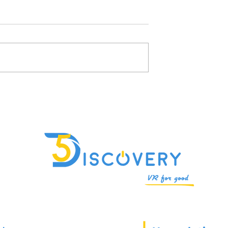
r, Prendre des
Global Summit for Educati
& Impact2 à l’Hôtel de Vill
de Paris le 21 mai