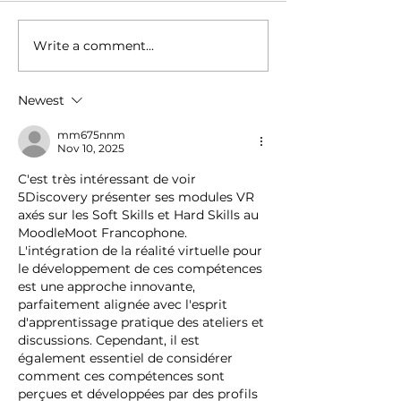
Write a comment...
My Virtual Manager:
5Discovery is b
Reinventing Frontline
CES!
Management Training
Newest
with VR & AI
mm675nnm
Nov 10, 2025
C'est très intéressant de voir 
5Discovery présenter ses modules VR 
axés sur les Soft Skills et Hard Skills au 
MoodleMoot Francophone. 
L'intégration de la réalité virtuelle pour 
le développement de ces compétences 
est une approche innovante, 
parfaitement alignée avec l'esprit 
d'apprentissage pratique des ateliers et 
discussions. Cependant, il est 
également essentiel de considérer 
comment ces compétences sont 
perçues et développées par des profils 