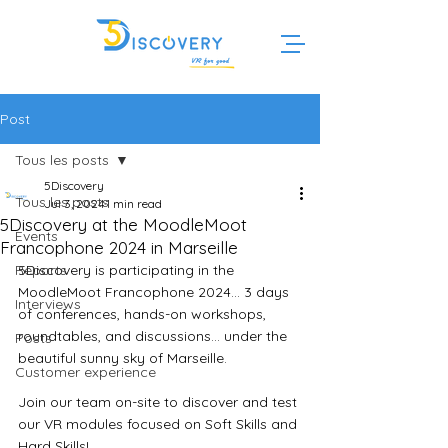
Post
Tous les posts
5Discovery
Tous les posts
Jul 3, 2024
1 min read
5Discovery at the MoodleMoot
Events
Francophone 2024 in Marseille
Reports
5Discovery is participating in the 
MoodleMoot Francophone 2024... 3 days 
Interviews
of conferences, hands-on workshops, 
roundtables, and discussions... under the 
Posts
beautiful sunny sky of Marseille.
Customer experience
Join our team on-site to discover and test 
our VR modules focused on Soft Skills and 
Hard Skills!