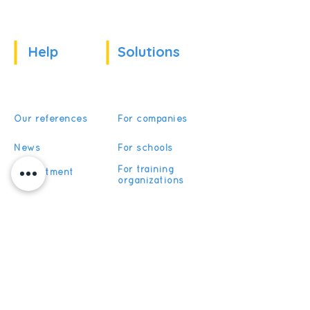
Help
Solutions
Our references
For companies
News
For schools
For training
Recruitment
organizations
Recruitment
To become partner
Subscribe