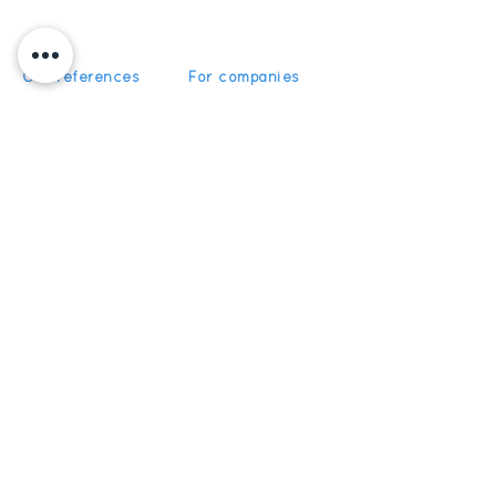
Our references
For companies
News
For schools
For training
Recruitment
organizations
Recruitment
To become partner
Subscribe
Get News and Updates from
5Discovery