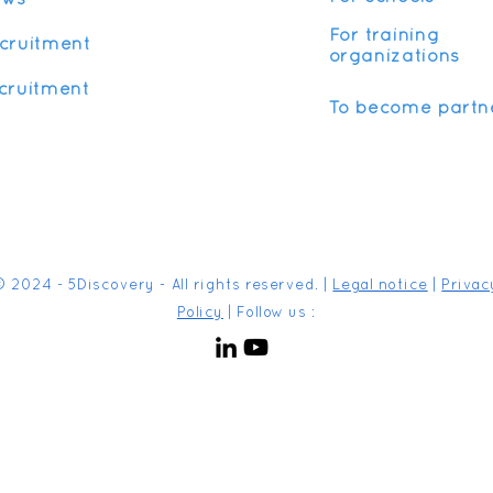
ews
For training
cruitment
organizations
cruitment
To become partn
© 2024 - 5Discovery - All rights reserved. |
Legal notice
|
Privac
Policy
| Follow us :