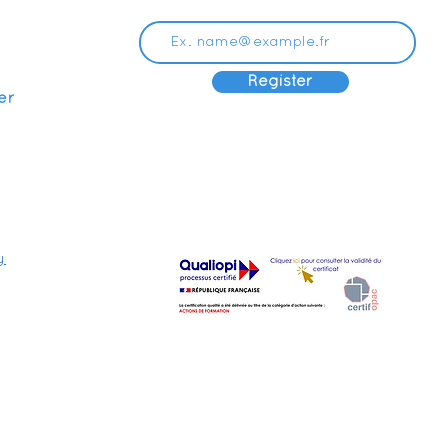
Register
er
y