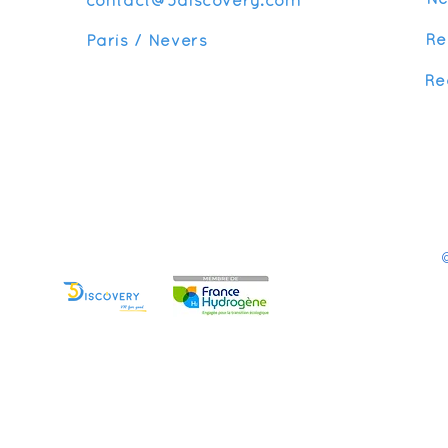
N
contact@5discovery.com
Re
Paris / Nevers
Re