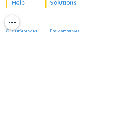
Help
Solutions
Our references
For companies
News
For schools
For training
Recruitment
organizations
Recruitment
To become partner
Subscribe
Get News and Updates from
5Discovery