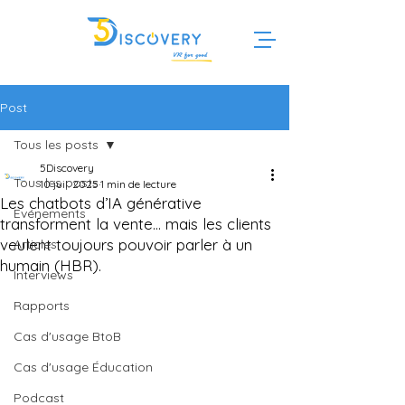
Post
Tous les posts
5Discovery
Tous les posts
10 juil. 2025
1 min de lecture
Les chatbots d’IA générative
Evénements
transforment la vente… mais les clients
veulent toujours pouvoir parler à un
Articles
humain (HBR).
Interviews
Rapports
Cas d'usage BtoB
Cas d'usage Éducation
Podcast