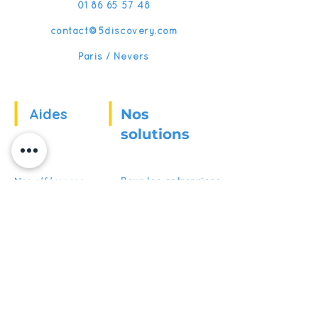
01 86 65 57 48
contact@5discovery.com
Paris / Nevers
Aides
Nos
solutions
Nos références
Pour les entreprises
Actualités
Pour les écoles
Pour les organismes
Recrutement
de formation
FAQ
Devenir partenaire