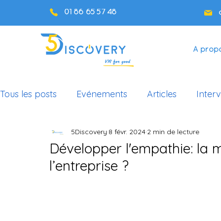
01 86 65 57 48
A prop
Tous les posts
Evénements
Articles
Inter
5Discovery
8 févr. 2024
2 min de lecture
Cas d'usage Éducation
Podcast
Développer l'empathie: la 
l’entreprise ?