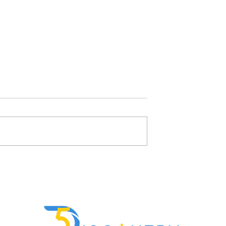
es pratiques
"L’IA va révolutionner
s étaient le
l’éducation.” Très bien. Mai
oyen d'apprendre
aujourd’hui, elle aide
vraiment qui ?