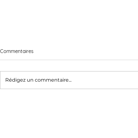
Commentaires
Rédigez un commentaire...
Sofia Rufin, CEO de
Et si les pir
5Discovery, interviewée sur
managériale
l’inclusion des profils
meilleur m
neuroatypiques en
?
entreprise