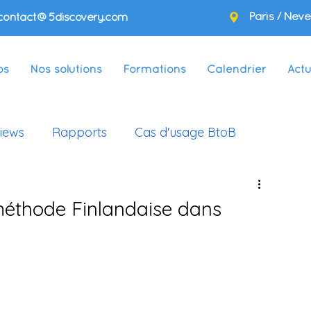
Paris / Neve
contact@5discovery.com
os
Nos solutions
Formations
Calendrier
Actu
views
Rapports
Cas d'usage BtoB
méthode Finlandaise dans