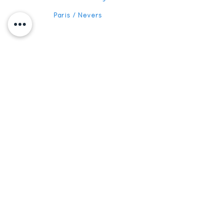
Paris / Nevers
Aides
Nos
solutions
Nos références
Pour les entreprises
Actualités
Pour les écoles
Pour les organismes
Recrutement
de formation
FAQ
Devenir partenaire
S'abonner