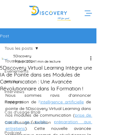
Post
Tous les posts
5Discovery
Tous les posts
19 janv. 2024
1 min de lecture
5Discovery Virtual Learning Intègre une
Evénements
IA de Pointe dans ses Modules de
Communication : Une Avancée
Articles
Révolutionnaire dans la Formation !
Interviews
Nous sommes ravis d'annoncer 
Rapports
l'intégration de 
l'
intelligence artificielle
 de 
pointe de 5Discovery Virtual Learning dans 
Cas d'usage BtoB
nos modules de communication (
prise de 
parole en public
, 
préparation aux 
Cas d'usage Éducation
entretiens
). Cette nouvelle avancée 
Podcast