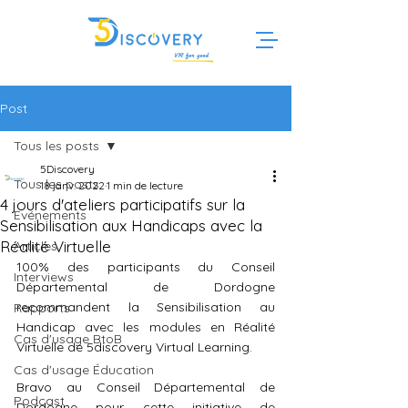
Post
Tous les posts
5Discovery
Tous les posts
18 janv. 2022
1 min de lecture
4 jours d'ateliers participatifs sur la
Evénements
Sensibilisation aux Handicaps avec la
Réalité Virtuelle
Articles
100% des participants du Conseil 
Interviews
Départemental de Dordogne 
recommandent la Sensibilisation au 
Rapports
Handicap avec les modules en Réalité 
Cas d'usage BtoB
Virtuelle de 5discovery Virtual Learning.
Cas d'usage Éducation
Bravo au Conseil Départemental de 
Podcast
Dordogne pour cette initiative de 