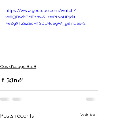
https://www.youtube.com/watch?
v=8QDWhRMEzaw&list=PLvoUPjdIt-
4eZg9TZ6Z6qH1GDU4uegW_y&index=2
Cas d'usage BtoB
Voir tout
Posts récents