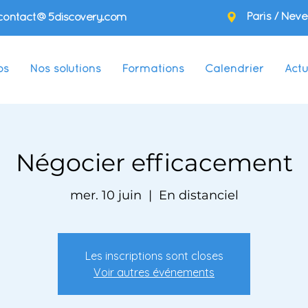
Paris / Neve
contact@5discovery.com
os
Nos solutions
Formations
Calendrier
Actu
Négocier efficacement
mer. 10 juin
  |  
En distanciel
Les inscriptions sont closes
Voir autres événements